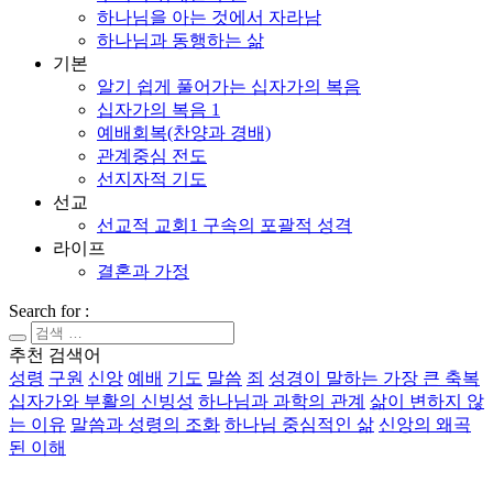
하나님을 아는 것에서 자라남
하나님과 동행하는 삶
기본
알기 쉽게 풀어가는 십자가의 복음
십자가의 복음 1
예배회복(찬양과 경배)
관계중심 전도
선지자적 기도
선교
선교적 교회1 구속의 포괄적 성격
라이프
결혼과 가정
Search for :
추천 검색어
성령
구원
신앙
예배
기도
말씀
죄
성경이 말하는 가장 큰 축복
십자가와 부활의 신빙성
하나님과 과학의 관계
삶이 변하지 않
는 이유
말씀과 성령의 조화
하나님 중심적인 삶
신앙의 왜곡
된 이해