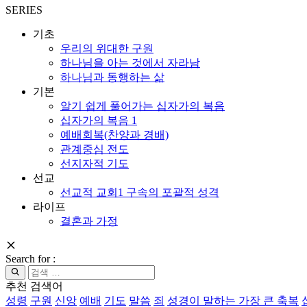
SERIES
기초
우리의 위대한 구원
하나님을 아는 것에서 자라남
하나님과 동행하는 삶
기본
알기 쉽게 풀어가는 십자가의 복음
십자가의 복음 1
예배회복(찬양과 경배)
관계중심 전도
선지자적 기도
선교
선교적 교회1 구속의 포괄적 성격
라이프
결혼과 가정
Search for :
추천 검색어
성령
구원
신앙
예배
기도
말씀
죄
성경이 말하는 가장 큰 축복