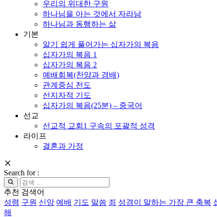
우리의 위대한 구원
하나님을 아는 것에서 자라남
하나님과 동행하는 삶
기본
알기 쉽게 풀어가는 십자가의 복음
십자가의 복음 1
십자가의 복음 2
예배회복(찬양과 경배)
관계중심 전도
선지자적 기도
십자가의 복음(25분) – 중국어
선교
선교적 교회1 구속의 포괄적 성격
라이프
결혼과 가정
Search for :
추천 검색어
성령
구원
신앙
예배
기도
말씀
죄
성경이 말하는 가장 큰 축복
해