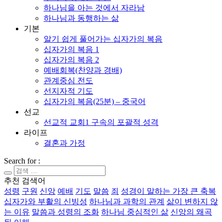
하나님을 아는 것에서 자라남
하나님과 동행하는 삶
기본
알기 쉽게 풀어가는 십자가의 복음
십자가의 복음 1
십자가의 복음 2
예배회복(찬양과 경배)
관계중심 전도
선지자적 기도
십자가의 복음(25분) – 중국어
선교
선교적 교회1 구속의 포괄적 성격
라이프
결혼과 가정
Search for :
추천 검색어
성령
구원
신앙
예배
기도
말씀
죄
성경이 말하는 가장 큰 축복
십자가와 부활의 신빙성
하나님과 과학의 관계
삶이 변하지 않
는 이유
말씀과 성령의 조화
하나님 중심적인 삶
신앙의 왜곡