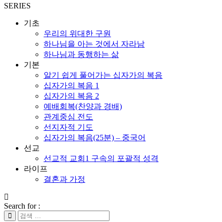
SERIES
기초
우리의 위대한 구원
하나님을 아는 것에서 자라남
하나님과 동행하는 삶
기본
알기 쉽게 풀어가는 십자가의 복음
십자가의 복음 1
십자가의 복음 2
예배회복(찬양과 경배)
관계중심 전도
선지자적 기도
십자가의 복음(25분) – 중국어
선교
선교적 교회1 구속의 포괄적 성격
라이프
결혼과 가정
Search for :