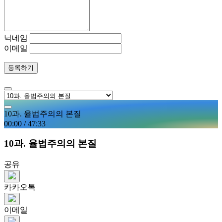
닉네임
이메일
등록하기
10과. 율법주의의 본질
00:00
/
47:33
10과. 율법주의의 본질
공유
카카오톡
이메일