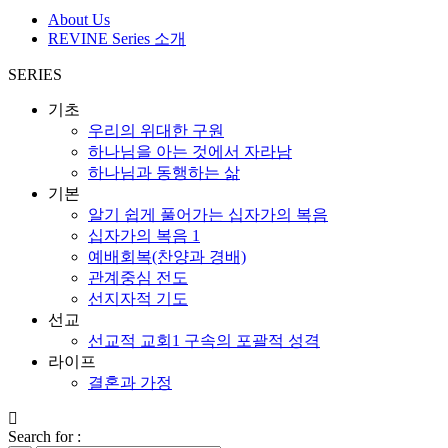
About Us
REVINE Series 소개
SERIES
기초
우리의 위대한 구원
하나님을 아는 것에서 자라남
하나님과 동행하는 삶
기본
알기 쉽게 풀어가는 십자가의 복음
십자가의 복음 1
예배회복(찬양과 경배)
관계중심 전도
선지자적 기도
선교
선교적 교회1 구속의 포괄적 성격
라이프
결혼과 가정
Search for :