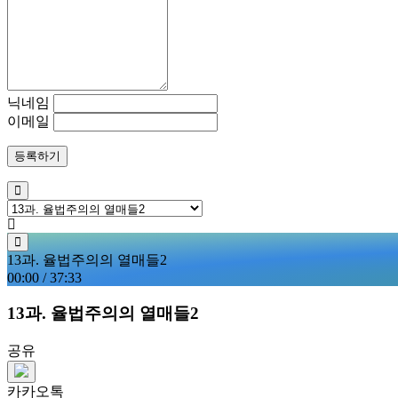
닉네임
이메일
등록하기
13과. 율법주의의 열매들2
00:00
/
37:33
13과. 율법주의의 열매들2
공유
카카오톡