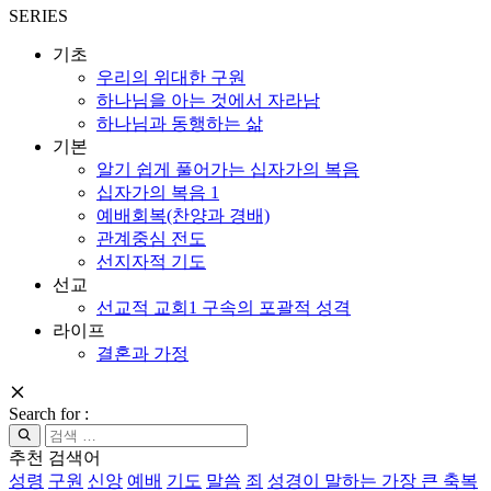
SERIES
기초
우리의 위대한 구원
하나님을 아는 것에서 자라남
하나님과 동행하는 삶
기본
알기 쉽게 풀어가는 십자가의 복음
십자가의 복음 1
예배회복(찬양과 경배)
관계중심 전도
선지자적 기도
선교
선교적 교회1 구속의 포괄적 성격
라이프
결혼과 가정
Search for :
추천 검색어
성령
구원
신앙
예배
기도
말씀
죄
성경이 말하는 가장 큰 축복