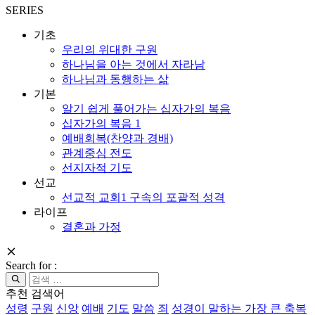
SERIES
기초
우리의 위대한 구원
하나님을 아는 것에서 자라남
하나님과 동행하는 삶
기본
알기 쉽게 풀어가는 십자가의 복음
십자가의 복음 1
예배회복(찬양과 경배)
관계중심 전도
선지자적 기도
선교
선교적 교회1 구속의 포괄적 성격
라이프
결혼과 가정
Search for :
추천 검색어
성령
구원
신앙
예배
기도
말씀
죄
성경이 말하는 가장 큰 축복