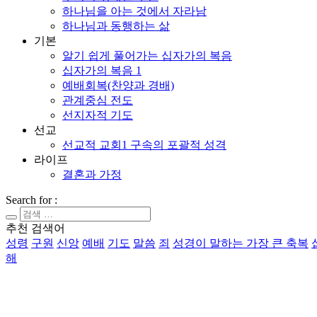
하나님을 아는 것에서 자라남
하나님과 동행하는 삶
기본
알기 쉽게 풀어가는 십자가의 복음
십자가의 복음 1
예배회복(찬양과 경배)
관계중심 전도
선지자적 기도
선교
선교적 교회1 구속의 포괄적 성격
라이프
결혼과 가정
Search for :
추천 검색어
성령
구원
신앙
예배
기도
말씀
죄
성경이 말하는 가장 큰 축복
해