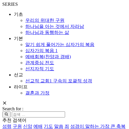
SERIES
기초
우리의 위대한 구원
하나님을 아는 것에서 자라남
하나님과 동행하는 삶
기본
알기 쉽게 풀어가는 십자가의 복음
십자가의 복음 1
예배회복(찬양과 경배)
관계중심 전도
선지자적 기도
선교
선교적 교회1 구속의 포괄적 성격
라이프
결혼과 가정
Search for :
추천 검색어
성령
구원
신앙
예배
기도
말씀
죄
성경이 말하는 가장 큰 축복