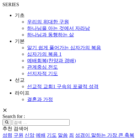
SERIES
기초
우리의 위대한 구원
하나님을 아는 것에서 자라남
하나님과 동행하는 삶
기본
알기 쉽게 풀어가는 십자가의 복음
십자가의 복음 1
예배회복(찬양과 경배)
관계중심 전도
선지자적 기도
선교
선교적 교회1 구속의 포괄적 성격
라이프
결혼과 가정
Search for :
추천 검색어
성령
구원
신앙
예배
기도
말씀
죄
성경이 말하는 가장 큰 축복