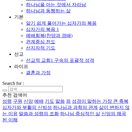
하나님을 아는 것에서 자라남
하나님과 동행하는 삶
기본
알기 쉽게 풀어가는 십자가의 복음
십자가의 복음 1
예배회복(찬양과 경배)
관계중심 전도
선지자적 기도
선교
선교적 교회1 구속의 포괄적 성격
라이프
결혼과 가정
Search for :
추천 검색어
성령
구원
신앙
예배
기도
말씀
죄
성경이 말하는 가장 큰 축복
십자가와 부활의 신빙성
하나님과 과학의 관계
삶이 변하지 않
는 이유
말씀과 성령의 조화
하나님 중심적인 삶
신앙의 왜곡
된 이해