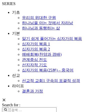
SERIES
기초
우리의 위대한 구원
하나님을 아는 것에서 자라남
하나님과 동행하는 삶
기본
알기 쉽게 풀어가는 십자가의 복음
십자가의 복음 1
십자가의 복음 2
예배회복(찬양과 경배)
관계중심 전도
선지자적 기도
십자가의 복음(25분) – 중국어
선교
선교적 교회1 구속의 포괄적 성격
라이프
결혼과 가정
Search for :