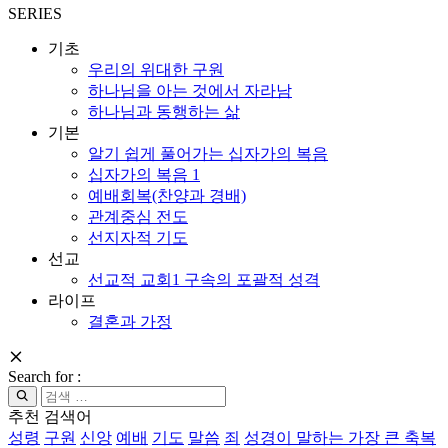
SERIES
기초
우리의 위대한 구원
하나님을 아는 것에서 자라남
하나님과 동행하는 삶
기본
알기 쉽게 풀어가는 십자가의 복음
십자가의 복음 1
예배회복(찬양과 경배)
관계중심 전도
선지자적 기도
선교
선교적 교회1 구속의 포괄적 성격
라이프
결혼과 가정
Search for :
추천 검색어
성령
구원
신앙
예배
기도
말씀
죄
성경이 말하는 가장 큰 축복