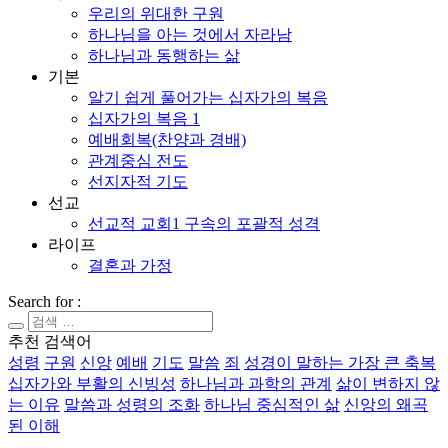
우리의 위대한 구원
하나님을 아는 것에서 자라남
하나님과 동행하는 삶
기본
알기 쉽게 풀어가는 십자가의 복음
십자가의 복음 1
예배회복(찬양과 경배)
관계중심 전도
선지자적 기도
선교
선교적 교회1 구속의 포괄적 성격
라이프
결혼과 가정
Search for :
추천 검색어
성령
구원
신앙
예배
기도
말씀
죄
성경이 말하는 가장 큰 축복
십자가와 부활의 신빙성
하나님과 과학의 관계
삶이 변하지 않
는 이유
말씀과 성령의 조화
하나님 중심적인 삶
신앙의 왜곡
된 이해